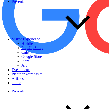
Présentation
Visitor Experience
Huddle
Pop-Up Shop
Café
Google Store
Plaza
Art
Événements
Planifier votre visite
Articles
Guide
Présentation