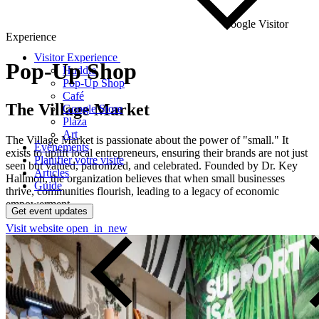
Google Visitor
Experience
Visitor Experience
Pop-Up
Shop
Huddle
Pop-Up Shop
Café
The Village Market
Google Store
Plaza
Art
The Village Market is passionate about the power of "small." It
Événements
exists to uplift local entrepreneurs, ensuring their brands are not just
Planifier votre visite
seen but valued, patronized, and celebrated. Founded by Dr. Key
Articles
Hallmon, the organization believes that when small businesses
Guide
thrive, communities flourish, leading to a legacy of economic
empowerment.
Get event updates
Visit website
open_in_new