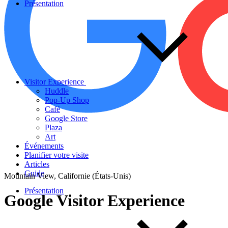
Présentation
Visitor Experience
Huddle
Pop-Up Shop
Café
Google Store
Plaza
Art
Événements
Planifier votre visite
Articles
Guide
Mountain View, Californie (États-Unis)
Présentation
Google
Visitor
Experience