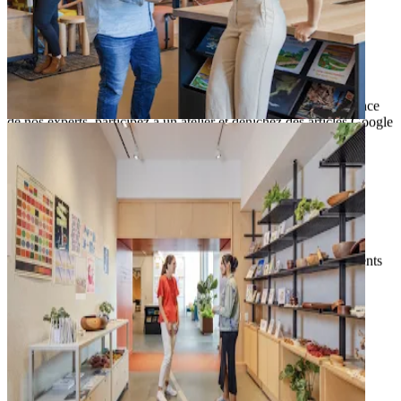
arrow_forward
chevron_right
Lieu
Google Store
Achetez les derniers produits de Google, bénéficiez de l'assistance
de nos experts, participez à un atelier et dénichez des articles Google
exclusifs.
arrow_forward
Lieu
Plaza
Découvrez des installations artistiques et assistez à des événements
en plein air.
arrow_forward
Lieu
Art
Laissez-vous inspirer par des œuvres interactives et créatives