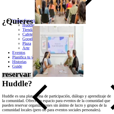
¿Quieres
Visitor Experience
Huddle
Tienda Pop-Up
Cafetería
Google Store
Plaza
Arte
Eventos
Planifica tu visita
Historias
Guide
reservar
Get event updates
Huddle?
Huddle es una plataforma de participación, diálogo y aprendizaje de
la comunidad. Ofrece un espacio para eventos de la comunidad que
pueden reservar organizaciones sin ánimo de lucro y grupos de la
comunidad locales (pero no para eventos sociales personales).