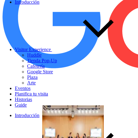
Introducción
Visitor Experience
Huddle
Tienda Pop-Up
Cafetería
Google Store
Plaza
Arte
Eventos
Planifica tu visita
Historias
Guide
Introducción