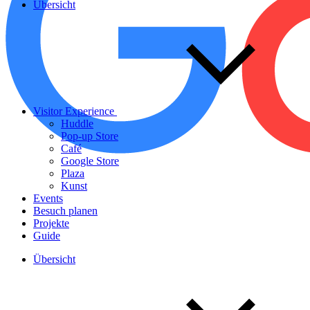
Übersicht
Visitor Experience
Huddle
Pop‑up Store
Café
Google Store
Plaza
Kunst
Events
Besuch planen
Projekte
Guide
Übersicht