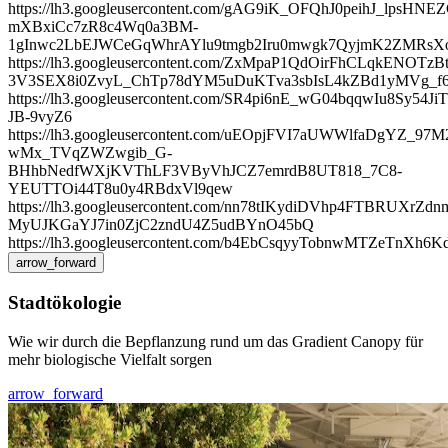
https://lh3.googleusercontent.com/gAG9iK_OFQhJ0peihJ_lpsHNEZ
mXBxiCc7zR8c4Wq0a3BM-
1gInwc2LbEJWCeGqWhrAYlu9tmgb2Iru0mwgk7QyjmK2ZMRsXo
https://lh3.googleusercontent.com/ZxMpaP1QdOirFhCLqkENOTz
3V3SEX8i0ZvyL_ChTp78dYM5uDuKTva3sbIsL4kZBd1yMVg_
https://lh3.googleusercontent.com/SR4pi6nE_wG04bqqwI
JB-9vyZ6
https://lh3.googleusercontent.com/uEOpjFVI7aUWWlfaDgYZ_97M
wMx_TVqZWZwgib_G-
BHhbNedfWXjKVThLF3VByVhJCZ7emrdB8UT818_7C8-
YEUTTOi44T8u0y4RBdxVl9qew
https://lh3.googleusercontent.com/nn78tIKydiDVhp4FTBRUX
MyUJKGaYJ7in0ZjC2zndU4Z5udBYnO45bQ
https://lh3.googleusercontent.com/b4EbCsqyyTobnwMTZ
arrow_forward
Stadtökologie
Wie wir durch die Bepflanzung rund um das Gradient Canopy für
mehr biologische Vielfalt sorgen
arrow_forward