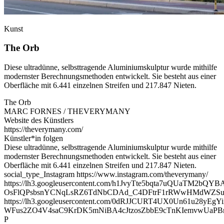
Kunst
The Orb
Diese ultradünne, selbsttragende Aluminiumskulptur wurde mithilfe
modernster Berechnungsmethoden entwickelt. Sie besteht aus einer
Oberfläche mit 6.441 einzelnen Streifen und 217.847 Nieten.
The Orb
MARC FORNES / THEVERYMANY
Website des Künstlers
https://theverymany.com/
Künstler*in folgen
Diese ultradünne, selbsttragende Aluminiumskulptur wurde mithilfe
modernster Berechnungsmethoden entwickelt. Sie besteht aus einer
Oberfläche mit 6.441 einzelnen Streifen und 217.847 Nieten.
social_type_Instagram https://www.instagram.com/theverymany/
https://lh3.googleusercontent.com/h1JvyTte5bqta7uQUaTM2b
OsFlQPsbsnYCNqLsRZ6TdNbCDAd_C4DFtrF1rRWwHMdWZSu
https://lh3.googleusercontent.com/0dRJJCURT4UX0Un61u28y
WFus2ZO4V4saC9KrDK5mNiBA4cJtzosZbbE9cTnKIemvwUaPB
P