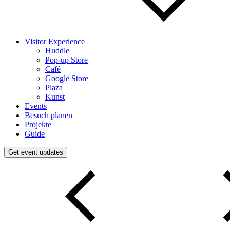
Visitor Experience
Huddle
Pop‑up Store
Café
Google Store
Plaza
Kunst
Events
Besuch planen
Projekte
Guide
Get event updates