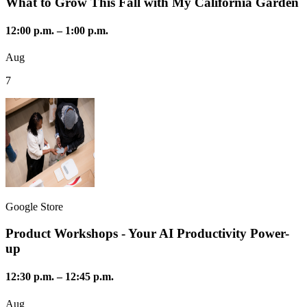
What to Grow This Fall with My California Garden
12:00 p.m.
–
1:00 p.m.
Aug
7
Google Store
Product Workshops - Your AI Productivity Power-
up
12:30 p.m.
–
12:45 p.m.
Aug