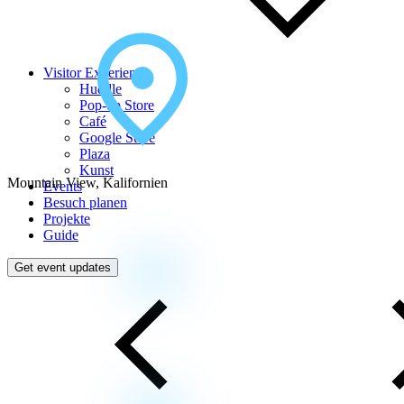
Visitor Experience
Huddle
Pop‑up Store
Café
Google Store
Plaza
Kunst
Mountain View, Kalifornien
Events
Besuch planen
Projekte
Guide
Get event updates