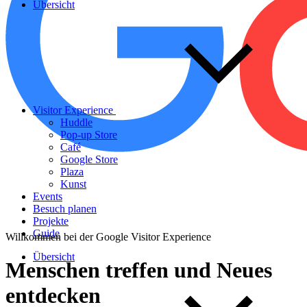
Übersicht
Visitor Experience
Huddle
Pop‑up Store
Café
Google Store
Plaza
Kunst
Events
Besuch planen
Projekte
Guide
Willkommen bei der Google Visitor Experience
Übersicht
Menschen
treffen
und
Neues
entdecken