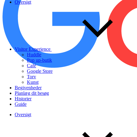
Oversigt
Visitor Experience
Huddle
Pop up-butik
Café
Google Store
Torv
Kunst
Begivenheder
Planlæg dit besøg
Historier
Guide
Oversigt