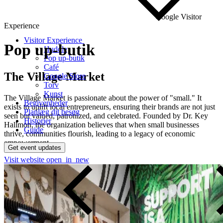
Google Visitor
Experience
Visitor Experience
Pop
up-butik
Huddle
Pop up-butik
Café
The Village Market
Google Store
Torv
Kunst
The Village Market is passionate about the power of "small." It
Begivenheder
exists to uplift local entrepreneurs, ensuring their brands are not just
Planlæg dit besøg
seen but valued, patronized, and celebrated. Founded by Dr. Key
Historier
Hallmon, the organization believes that when small businesses
Guide
thrive, communities flourish, leading to a legacy of economic
empowerment.
Get event updates
Visit website
open_in_new