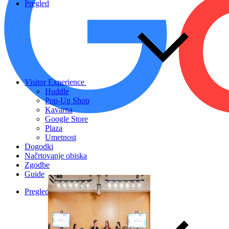
Pregled
Visitor Experience
Huddle
Pop-Up Shop
Kavarna
Google Store
Plaza
Umetnost
Dogodki
Načrtovanje obiska
Zgodbe
Guide
Pregled