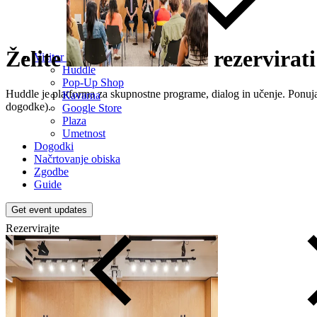
Želite
rezervirati
Visitor Experience
Huddle
Pop-Up Shop
Huddle je platforma za skupnostne programe, dialog in učenje. Ponuja
Kavarna
dogodke).
Google Store
Plaza
Umetnost
Dogodki
Načrtovanje obiska
Zgodbe
Guide
Get event updates
Rezervirajte