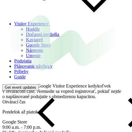
Visitor Experience
Huddle
Dočasná predajňa
Kaviareň
Google Store
Námestie
Umenie
Podujatia
Plánovanie návštevy
Príbehy
Guide
Navštívte centrum Google Visitor Experience kedykoľvek
Get event updates
v otváracom čase. Nemusíte sa vopred registrovať, pokiaľ nejde
o naplánované podujatie s obmedzenou kapacitou.
Otvárací čas
Pondelok až piatok
Google Store
9:00 a.m. - 7:00 p.m.