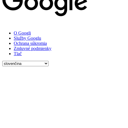
O Googli
Služby Googlu
Ochrana súkromia
Zmluvné podmienky
Tlač