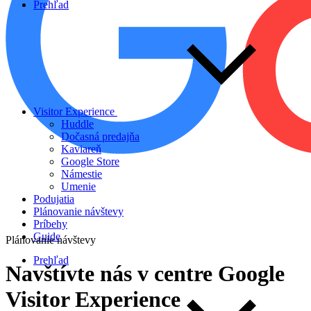
Prehľad
Visitor Experience
Huddle
Dočasná predajňa
Kaviareň
Google Store
Námestie
Umenie
Podujatia
Plánovanie návštevy
Príbehy
Guide
Plánovanie návštevy
Prehľad
Navštívte
nás
v
centre
Google
Visitor
Experience