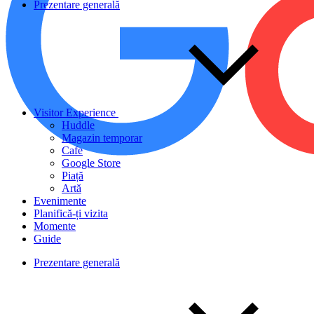
Prezentare generală
Visitor Experience
Huddle
Magazin temporar
Cafe
Google Store
Piață
Artă
Evenimente
Planifică-ți vizita
Momente
Guide
Prezentare generală