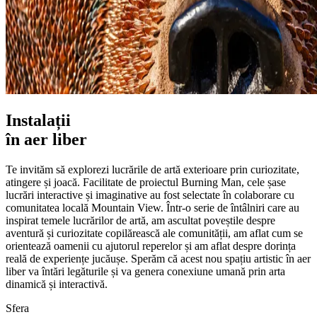
Instalații
în aer liber
Te invităm să explorezi lucrările de artă exterioare prin curiozitate,
atingere și joacă. Facilitate de proiectul Burning Man, cele șase
lucrări interactive și imaginative au fost selectate în colaborare cu
comunitatea locală Mountain View. Într-o serie de întâlniri care au
inspirat temele lucrărilor de artă, am ascultat poveștile despre
aventură și curiozitate copilărească ale comunității, am aflat cum se
orientează oamenii cu ajutorul reperelor și am aflat despre dorința
reală de experiențe jucăușe. Sperăm că acest nou spațiu artistic în aer
liber va întări legăturile și va genera conexiune umană prin arta
dinamică și interactivă.
Sfera