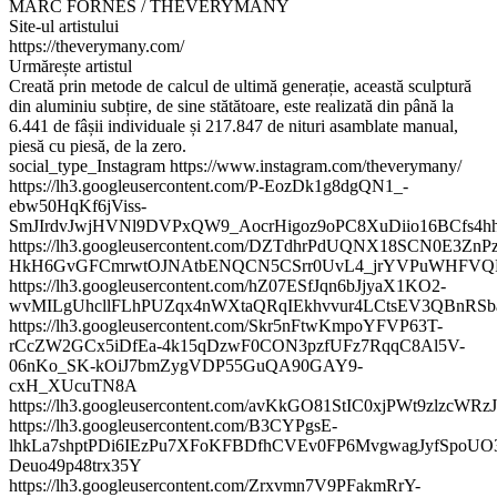
MARC FORNES / THEVERYMANY
Site-ul artistului
https://theverymany.com/
Urmărește artistul
Creată prin metode de calcul de ultimă generație, această sculptură
din aluminiu subțire, de sine stătătoare, este realizată din până la
6.441 de fâșii individuale și 217.847 de nituri asamblate manual,
piesă cu piesă, de la zero.
social_type_Instagram https://www.instagram.com/theverymany/
https://lh3.googleusercontent.com/P-EozDk1g8dgQN1_-
ebw50HqKf6jViss-
SmJIrdvJwjHVNl9DVPxQW9_AocrHigoz9oPC8XuDiio16BCfs4
https://lh3.googleusercontent.com/DZTdhrPdUQNX18SCN0E3Zn
HkH6GvGFCmrwtOJNAtbENQCN5CSrr0UvL4_jrYVPuWHFVQ
https://lh3.googleusercontent.com/hZ07ESfJqn6bJjyaX1KO2-
wvMILgUhcllFLhPUZqx4nWXtaQRqIEkhvvur4LCtsEV3QBnRSb
https://lh3.googleusercontent.com/Skr5nFtwKmpoYFVP63T-
rCcZW2GCx5iDfEa-4k15qDzwF0CON3pzfUFz7RqqC8Al5V-
06nKo_SK-kOiJ7bmZygVDP55GuQA90GAY9-
cxH_XUcuTN8A
https://lh3.googleusercontent.com/avKkGO81StIC0xjPWt9z
https://lh3.googleusercontent.com/B3CYPgsE-
lhkLa7shptPDi6IEzPu7XFoKFBDfhCVEv0FP6MvgwagJyfSpoUO
Deuo49p48trx35Y
https://lh3.googleusercontent.com/Zrxvmn7V9PFakmRrY-