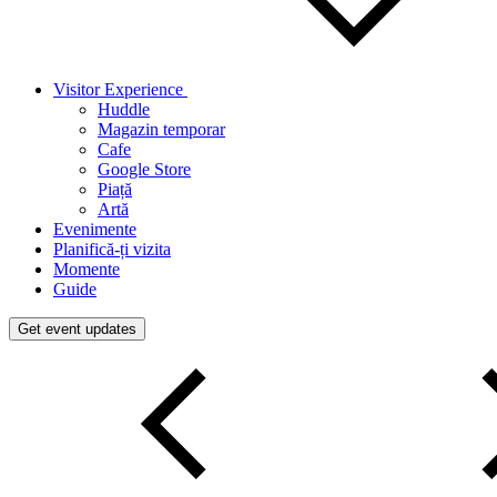
Visitor Experience
Huddle
Magazin temporar
Cafe
Google Store
Piață
Artă
Evenimente
Planifică-ți vizita
Momente
Guide
Get event updates