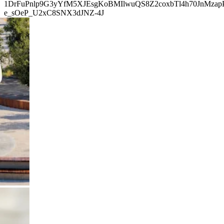
1DrFuPnlp9G3yYfM5XJEsgKoBMIlwuQS8Z2coxbTl4h70JnMza
e_sOeP_U2xC8SNX3dJNZ-4J