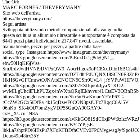
The Orb
MARC FORNES / THEVERYMANY
Sito web dell'artista
https://theverymany.com/
Segui artista
Sviluppata utilizzando metodi computazionali all'avanguardia,
questa scultura in alluminio ultrasottile e autoportante è composta da
6441 pezzi piatti individuali e 217.847 rivetti, assemblati
manualmente, pezzo per pezzo, a partire dalla base.
social_type_Instagram https://www.instagram.com/theverymany/
https://lh3.googleusercontent.com/P-EozDk1g8dgQN1_-
ebw50HqKf6jViss-
SmJIrdvJwjHVNl9DVPxQW9_AocrHigoz9oPC8XuDiio16BCfs4
https://lh3.googleusercontent.com/DZTdhrPdUQNX18SCN0E3Zn
HkH6GvGFCmrwtOJNAtbENQCN5CSrr0UvL4_jrYVPuWHFVQ
https://lh3.googleusercontent.com/hZ07ESfJqn6bJjyaX1KO2-
wvMILgUhcllFLhPUZqx4nWXtaQRqIEkhvvur4LCtsEV3QBnRSb
https://lh3.googleusercontent.com/Skr5nFtwKmpoYFVP63T-
rCcZW2GCx5iDfEa-4k15qDzwF0CON3pzfUFz7RqqC8Al5V-
06nKo_SK-kOiJ7bmZygVDP55GuQA90GAY9-
cxH_XUcuTN8A
https://lh3.googleusercontent.com/avKkGO81StIC0xjPWt9z
https://lh3.googleusercontent.com/B3CYPgsE-
lhkLa7shptPDi6IEzPu7XFoKFBDfhCVEv0FP6MvgwagJyfSpoUO
Deuo49p48trx35Y