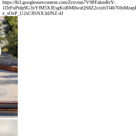
https://lh3.googleusercontent.com/Zrxvmn7V9PFakmRrY-
1DrFuPnlp9G3yYfM5XJEsgKoBMIlwuQS8Z2coxbTl4h70JnMza
e_sOeP_U2xC8SNX3dJNZ-4J