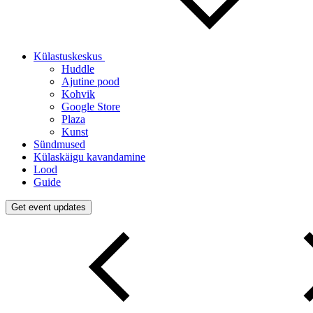
Külastuskeskus
Huddle
Ajutine pood
Kohvik
Google Store
Plaza
Kunst
Sündmused
Külaskäigu kavandamine
Lood
Guide
Get event updates