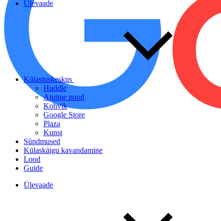
Ülevaade
Külastuskeskus
Huddle
Ajutine pood
Kohvik
Google Store
Plaza
Kunst
Sündmused
Külaskäigu kavandamine
Lood
Guide
Ülevaade