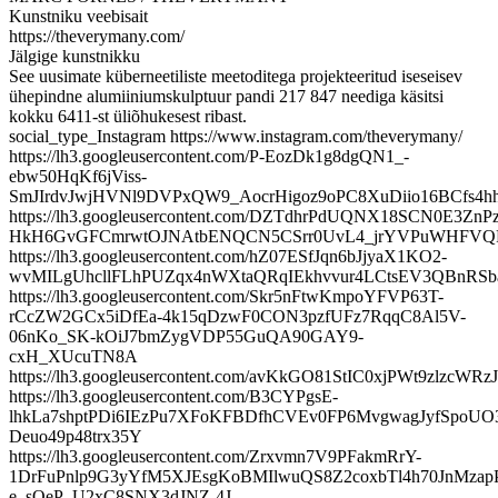
Kunstniku veebisait
https://theverymany.com/
Jälgige kunstnikku
See uusimate küberneetiliste meetoditega projekteeritud iseseisev
ühepindne alumiiniumskulptuur pandi 217 847 neediga käsitsi
kokku 6411-st üliõhukesest ribast.
social_type_Instagram https://www.instagram.com/theverymany/
https://lh3.googleusercontent.com/P-EozDk1g8dgQN1_-
ebw50HqKf6jViss-
SmJIrdvJwjHVNl9DVPxQW9_AocrHigoz9oPC8XuDiio16BCfs4
https://lh3.googleusercontent.com/DZTdhrPdUQNX18SCN0E3Zn
HkH6GvGFCmrwtOJNAtbENQCN5CSrr0UvL4_jrYVPuWHFVQ
https://lh3.googleusercontent.com/hZ07ESfJqn6bJjyaX1KO2-
wvMILgUhcllFLhPUZqx4nWXtaQRqIEkhvvur4LCtsEV3QBnRSb
https://lh3.googleusercontent.com/Skr5nFtwKmpoYFVP63T-
rCcZW2GCx5iDfEa-4k15qDzwF0CON3pzfUFz7RqqC8Al5V-
06nKo_SK-kOiJ7bmZygVDP55GuQA90GAY9-
cxH_XUcuTN8A
https://lh3.googleusercontent.com/avKkGO81StIC0xjPWt9z
https://lh3.googleusercontent.com/B3CYPgsE-
lhkLa7shptPDi6IEzPu7XFoKFBDfhCVEv0FP6MvgwagJyfSpoUO
Deuo49p48trx35Y
https://lh3.googleusercontent.com/Zrxvmn7V9PFakmRrY-
1DrFuPnlp9G3yYfM5XJEsgKoBMIlwuQS8Z2coxbTl4h70JnMza
e_sOeP_U2xC8SNX3dJNZ-4J