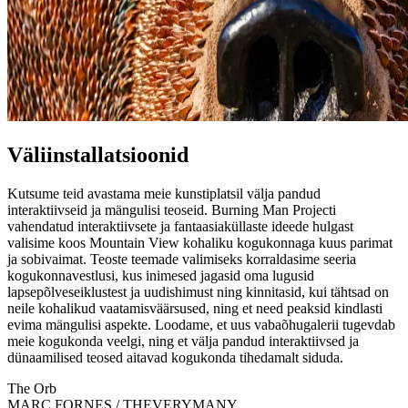
Väliinstallatsioonid
Kutsume teid avastama meie kunstiplatsil välja pandud
interaktiivseid ja mängulisi teoseid. Burning Man Projecti
vahendatud interaktiivsete ja fantaasiaküllaste ideede hulgast
valisime koos Mountain View kohaliku kogukonnaga kuus parimat
ja sobivaimat. Teoste teemade valimiseks korraldasime seeria
kogukonnavestlusi, kus inimesed jagasid oma lugusid
lapsepõlveseiklustest ja uudishimust ning kinnitasid, kui tähtsad on
neile kohalikud vaatamisväärsused, ning et need peaksid kindlasti
evima mängulisi aspekte. Loodame, et uus vabaõhugalerii tugevdab
meie kogukonda veelgi, ning et välja pandud interaktiivsed ja
dünaamilised teosed aitavad kogukonda tihedamalt siduda.
The Orb
MARC FORNES / THEVERYMANY