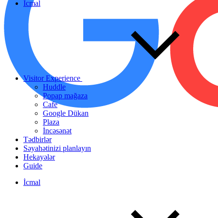
İcmal
Visitor Experience
Huddle
Popap mağaza
Cafe
Google Dükan
Plaza
İncəsənət
Tədbirlər
Səyahətinizi planlayın
Hekayələr
Guide
İcmal