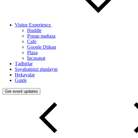
Visitor Experience
Huddle
Popap mağaza
Cafe
Google Dükan
Plaza
İncəsənət
Tədbirlər
Səyahətinizi planlayın
Hekayələr
Guide
Get event updates