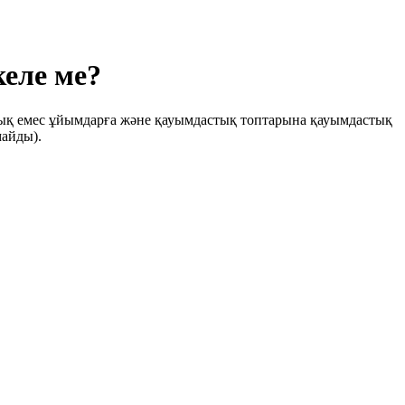
келе
ме?
ялық емес ұйымдарға және қауымдастық топтарына қауымдастық
майды).