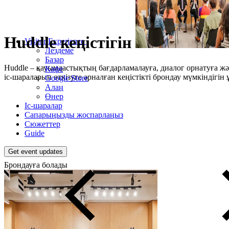
Huddle
кеңістігін
Visitor Experience
Лездеме
Базар
Huddle – қауымдастықтың бағдарламалауға, диалог орнатуға ж
Кафе
іс-шараларын өткізуге арналған кеңістікті брондау мүмкіндігін
Google Store
Алаң
Өнер
Іс-шаралар
Сапарыңызды жоспарлаңыз
Сюжеттер
Guide
Get event updates
Брондауға болады