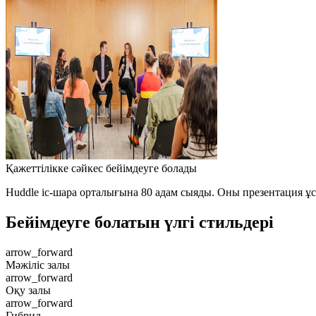
Қажеттілікке сәйкес бейімдеуге болады
Huddle іс-шара орталығына 80 адам сыяды. Оны презентация ұсы
Бейімдеуге болатын үлгі стильдері
arrow_forward
Мәжіліс залы
arrow_forward
Оқу залы
arrow_forward
Гибрид