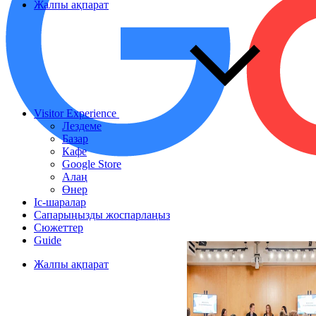
Жалпы ақпарат
Visitor Experience
Лездеме
Базар
Кафе
Google Store
Алаң
Өнер
Іс-шаралар
Сапарыңызды жоспарлаңыз
Сюжеттер
Guide
Жалпы ақпарат