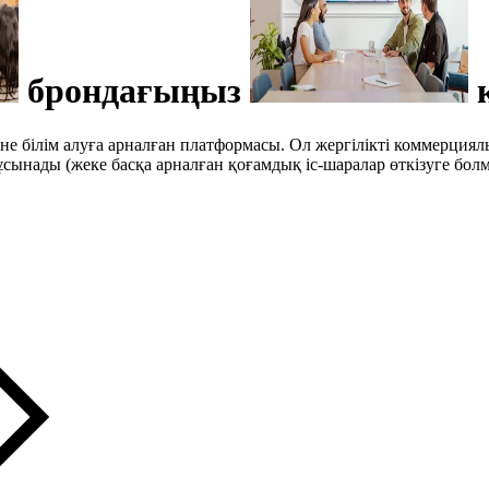
брондағыңыз
әне білім алуға арналған платформасы. Ол жергілікті коммерци
 ұсынады (жеке басқа арналған қоғамдық іс-шаралар өткізуге бол