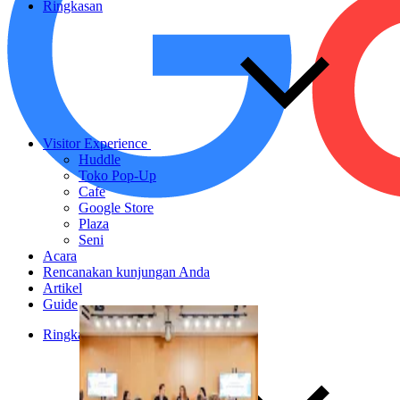
Ringkasan
Visitor Experience
Huddle
Toko Pop-Up
Cafe
Google Store
Plaza
Seni
Acara
Rencanakan kunjungan Anda
Artikel
Guide
Ringkasan