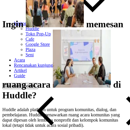
Ingin
memesan
Visitor Experience
Huddle
Toko Pop-Up
Cafe
Google Store
Plaza
Seni
Acara
Rencanakan kunjungan Anda
Artikel
Guide
ruang
acara
di
Get event updates
Huddle?
Huddle adalah platform untuk program komunitas, dialog, dan
pembelajaran. Huddle menawarkan ruang acara komunitas yang
dapat dipesan oleh lembaga nonprofit dan kelompok komunitas
lokal (tetapi tidak untuk acara sosial pribadi).