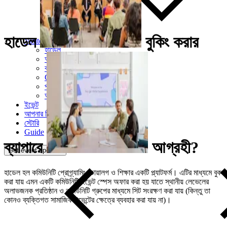
হাডেল
বুকিং
করার
Visitor Experience
হাডেল
অস্থায়ী দোকান
কাফে
Google Store
প্লাজা
আর্ট
ইভেন্ট
আপনার ভিজিট প্ল্যান করুন
স্টোরি
Guide
ব্যাপারে
আগ্রহী?
Get event updates
হাডেল হল কমিউনিটি প্রোগ্র্যামিং, ডায়ালগ ও শিক্ষার একটি প্ল্যাটফর্ম। এটির মাধ্যমে বুক
করা যায় এমন একটি কমিউনিটি ইভেন্ট স্পেস অফার করা হয় যাতে স্থানীয় লেভেলের
অলাভজনক প্রতিষ্ঠান ও কমিউনিটি গ্রুপের মাধ্যমে সিট সংরক্ষণ করা যায় (কিন্তু তা
কোনও ব্যক্তিগত সামাজিক ইভেন্টের ক্ষেত্রে ব্যবহার করা যায় না)।