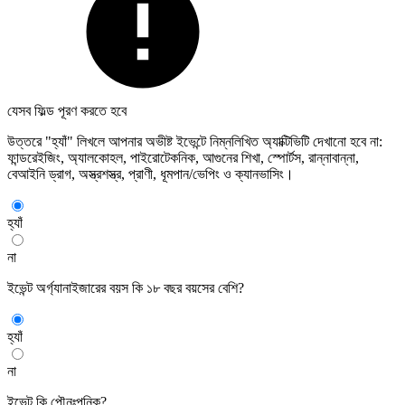
যেসব ফিল্ড পূরণ করতে হবে
উত্তরে "হ্যাঁ" লিখলে আপনার অভীষ্ট ইভেন্টে নিম্নলিখিত অ্যাক্টিভিটি দেখানো হবে না:
ফান্ডরেইজিং, অ্যালকোহল, পাইরোটেকনিক, আগুনের শিখা, স্পোর্টস, রান্নাবান্না,
বেআইনি ড্রাগ, অস্ত্রশস্ত্র, প্রাণী, ধূমপান/ভেপিং ও ক্যানভাসিং।
হ্যাঁ
না
ইভেন্ট অর্গ্যানাইজারের বয়স কি ১৮ বছর বয়সের বেশি?
হ্যাঁ
না
ইভেন্ট কি পৌনঃপুনিক?