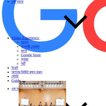
এক নজরে
Visitor Experience
হাডেল
অস্থায়ী দোকান
কাফে
Google Store
প্লাজা
আর্ট
ইভেন্ট
আপনার ভিজিট প্ল্যান করুন
স্টোরি
Guide
এক নজরে